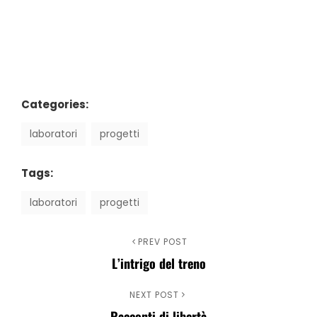
Categories:
laboratori
progetti
Tags:
laboratori
progetti
Navigazione
Previous
PREV POST
L’intrigo del treno
Post
articoli
Next
NEXT POST
Racconti di libertà