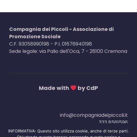
cercano.
Compagnia dei Piccoli - Associazione di
Promozione Sociale
C.F. 93058990198 - P.I. 01676940198
Sede legale: via Palio dell'Oca, 7 - 26100 Cremona
Made with
by CdP
info@compagniadeipiccoli.it
333 8561596
Privacy Policy
INFORMATIVA: Questo sito utilizza cookie, anche di terze parti.