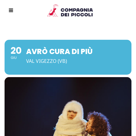
20
AVRÒ CURA DI PIÙ
GIU
VAL VIGEZZO (VB)