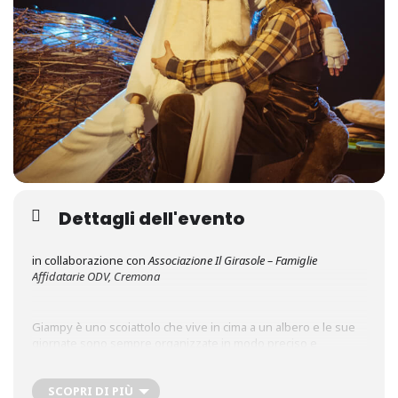
Dettagli dell'evento
in collaborazione con
Associazione Il Girasole – Famiglie
Affidatarie ODV, Cremona
Giampy è uno scoiattolo che vive in cima a un albero e le sue
giornate sono sempre organizzate in modo preciso e
ordinato. Un giorno davanti alla porta di casa trova un grande
uovo bianco e peloso. Giampy chiama subito Riccio lo spazzino
per spostare quell’uovo da casa propria. L’uovo però anticipa
SCOPRI DI PIÙ