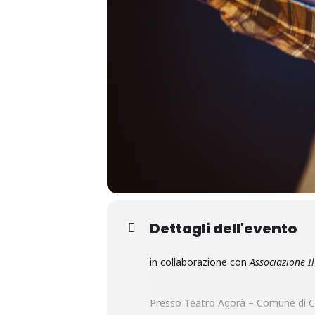
Dettagli dell'evento
in collaborazione con
Associazione I
Presso Teatro Agorà – Comune di C