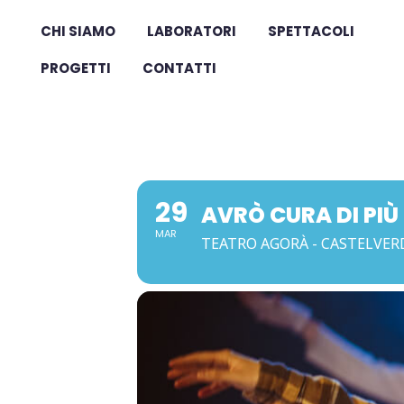
CHI SIAMO
LABORATORI
SPETTACOLI
PROGETTI
CONTATTI
29
AVRÒ CURA DI PIÙ
MAR
TEATRO AGORÀ - CASTELVERD