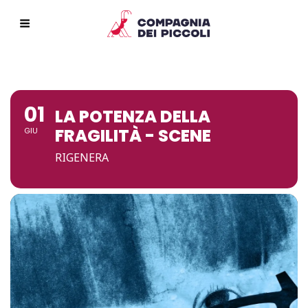
01
LA POTENZA DELLA
FRAGILITÀ - SCENE
GIU
RIGENERA