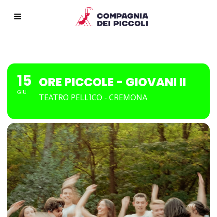
15
ORE PICCOLE - GIOVANI II
GIU
TEATRO PELLICO - CREMONA