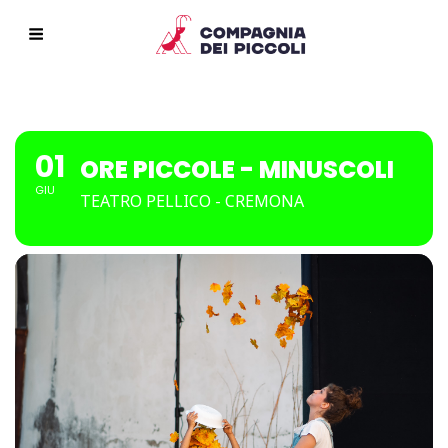
01
ORE PICCOLE - MINUSCOLI
GIU
TEATRO PELLICO - CREMONA