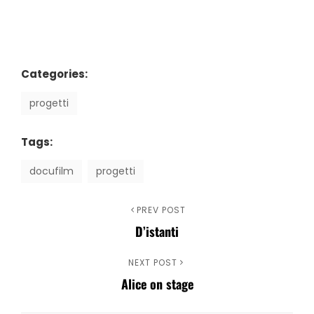
Categories:
progetti
Tags:
docufilm
progetti
Navigazione
Previous
PREV POST
D’istanti
Post
articoli
Next
NEXT POST
Alice on stage
Post