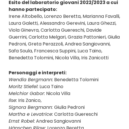
Esito del laboratorio giovani 2022/2023 a cui
hanno partecipato:
Irene Altobello, Lorenzo Beretta, Marianna Favalli,
Laura Galetti, Alessandro Gerevini, Laura Ghezzi,
Viola Ginevra, Carlotta Guereschi, Davide
Guerrini, Carlotta Melgari, Grazia Pattonieri, Giulia
Pedroni, Greta Perazzoli, Andrea Sangiovanni,
Safa Soula, Francesca Suppini, Luca Taino,
Benedetta Tolomini, Nicola Villa, Iris Zanicotti
Personaggi e interpreti:
Wendla Bergmann:
Benedetta Tolomini
Moritz Stiefel:
Luca Taino
Melchior Gabor:
Nicola Villa
Ilse:
Iris Zanico,
Signora Bergmann:
Giulia Pedroni
Martha e Levatrice:
Carlotta Guereschi
Ernst Robel:
Andrea Sangiovanni
Hänschen Rilow:
Lorenzo Beretta