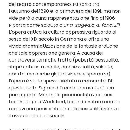
del teatro contemporaneo. Fu scri;o tra
l’autunno del 1890 e la primavera del 1891, ma non
vide però alcuna rappresentazione fino al 1906.
Riporta come so;oUtolo
Una tragedia di fanciulli
.
L’opera criUca la cultura oppressiva riguardo al
sesso del XIX secolo in Germania e offre una
vivida drammaUzzazione delle fantasie eroUche
che tale oppressione genera. A causa dei
controversi temi che tratta (pubertà, sessualità,
stupro, abuso minorile, omosessualità, suicidio,
aborto; ma anche gioia di vivere e speranza)
l’opera è stata spesso vietata o censurata. Di
questo testo Sigmund Freud commenterà una
prima parte. Mentre lo psicoanalista Jacques
Lacan elogerà Wedekind, facendo notare come i
ragazzi non penserebbero alla sessualità «senza
il risveglio dei loro sogni».