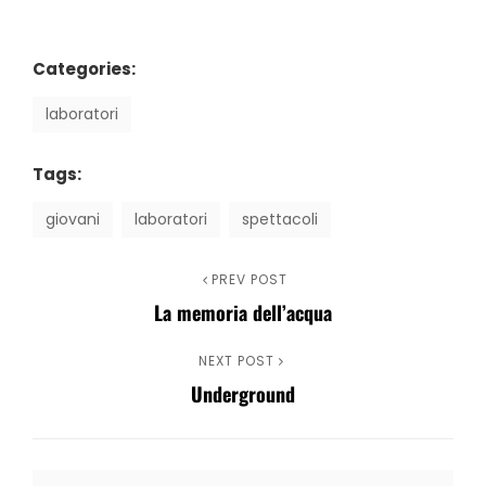
Categories:
laboratori
Tags:
giovani
laboratori
spettacoli
Navigazione
Previous
PREV POST
La memoria dell’acqua
Post
articoli
Next
NEXT POST
Underground
Post